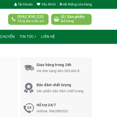
Tài khoản
Yêu thích
Hệ thống cửa hàng
0962 890 323
(
0
) Sản phẩm
Tổng đài miễn phí
Giỏ hàng
 CHUYỂN
TIN TỨC
LIÊN HỆ
Giao hàng trong 24h
Với đơn hàng trên 500.000 đ
Bảo đảm chất lượng
Sản phẩm bảo đảm chất lượng.
Hỗ trợ 24/7
Hotline:
0962890323