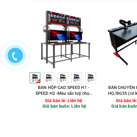
KHÔNG LẤY MẶT BÀN
GIẢM 150.000Đ
THÊM GỜ CHẮN NƯỚC
MẶT KÍNH DÁN
+30.000Đ
DECAL HÌNH TUỲ
CHỌN
CHIỀU SÂU TĂNG 5CM
BÀN HỘP CAO SPEED H1 -
BÀN CHUYÊN 
CỘNG 30.000Đ
SPEED H2 -Màu sắc tuỳ chọn
HQ/BG35 (có k
(Bao gồm vỏ cây)
phía sau m
Giá bán lẻ:
Liên hệ
Giá bán lẻ
Giá bán buôn:
Liên hệ
Giá bán buô