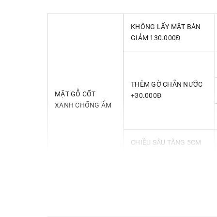
KHÔNG LẤY MẶT BÀN
GIẢM 130.000Đ
THÊM GỜ CHẮN NƯỚC
MẶT GỖ CỐT
+30.000Đ
XANH CHỐNG ẨM
CHIỀU SÂU TĂNG 5CM
CỘNG 30.000Đ