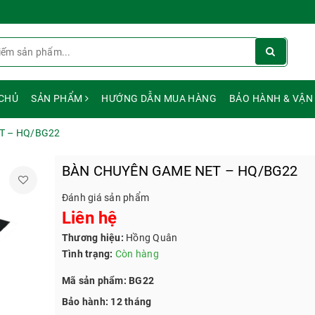
CHỦ
SẢN PHẨM
HƯỚNG DẪN MUA HÀNG
BẢO HÀNH & VẬN
T – HQ/BG22
BÀN CHUYÊN GAME NET – HQ/BG22
Đánh giá sản phẩm
Liên hệ
Thương hiệu:
Hồng Quân
Tình trạng:
Còn hàng
Mã sản phẩm: BG22
Bảo hành: 12 tháng