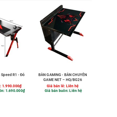
 Speed R1 - Đỏ
BÀN GAMING - BÀN CHUYÊN
BÀN GAMIN
GAME NET – HQ/BG26
NET
ẻ:
1.990.000₫
Giá bán lẻ:
Liên hệ
Giá b
ôn:
1.690.000₫
Giá bán buôn:
Liên hệ
Giá bá